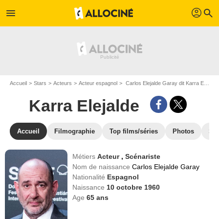
profil
menu
search
Accueil
Stars
Acteurs
Acteur espagnol
Carlos Elejalde Garay dit Karra Elejalde
Karra Elejalde
Accueil
Filmographie
Top films/séries
Photos
St
Métiers
Acteur
,
Scénariste
Nom de naissance
Carlos Elejalde Garay
Nationalité
Espagnol
Naissance
10 octobre 1960
Age
65
ans