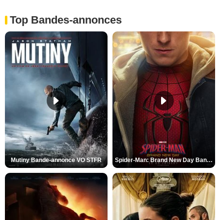
Top Bandes-annonces
Mutiny Bande-annonce VO STFR
Spider-Man: Brand New Day Bande-annonce VO STFR