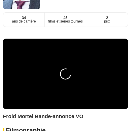
34
45
2
ans de carrière
films et séries tournés
prix
Froid Mortel Bande-annonce VO
Filmographie