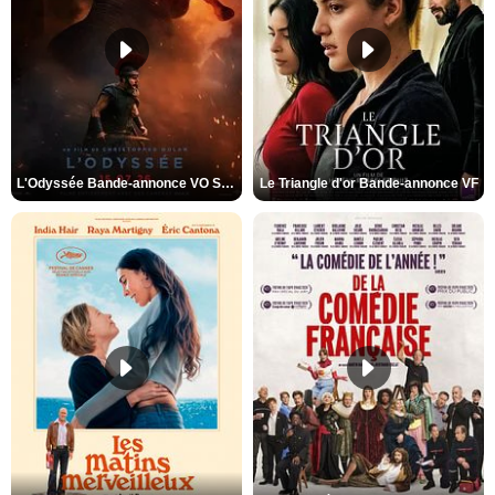
L'Odyssée Bande-annonce VO STFR
Le Triangle d'or Bande-annonce VF