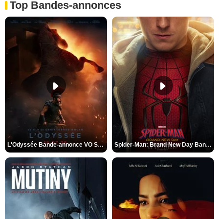
Top Bandes-annonces
L'Odyssée Bande-annonce VO STFR
Spider-Man: Brand New Day Bande-annonce VO STFR