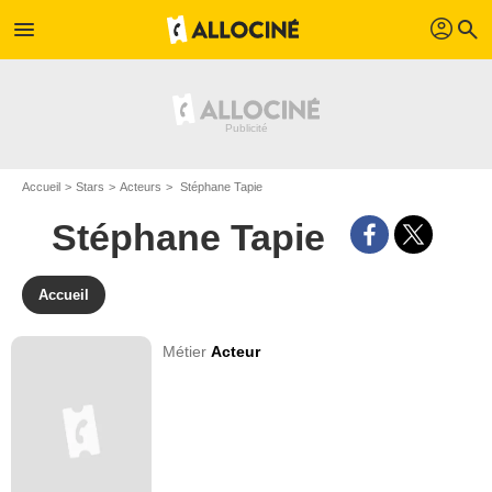
profil
menu
search
Accueil
Stars
Acteurs
Stéphane Tapie
Stéphane Tapie
Accueil
Métier
Acteur