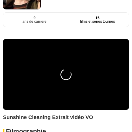
9
15
ans de carrière
films et séries tournés
Sunshine Cleaning Extrait vidéo VO
Filmographie