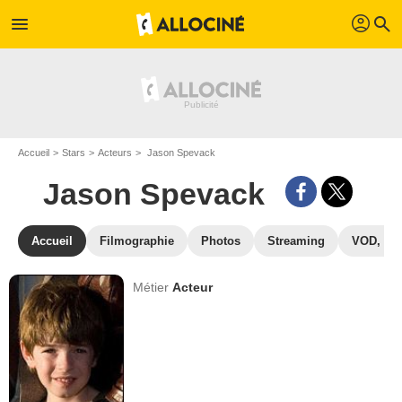
profil
menu
search
Accueil
Stars
Acteurs
Jason Spevack
Jason Spevack
Accueil
Filmographie
Photos
Streaming
VOD, DV
Métier
Acteur