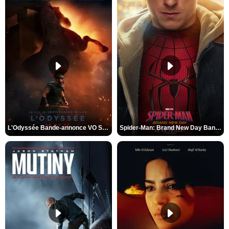
L'Odyssée Bande-annonce VO STFR
Spider-Man: Brand New Day Bande-annonce VO STFR