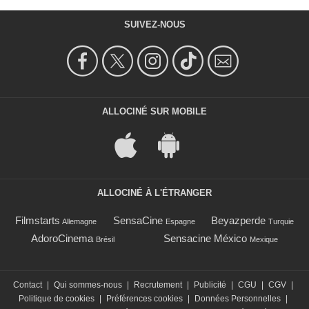
SUIVEZ-NOUS
ALLOCINÉ SUR MOBILE
ALLOCINÉ À L'ÉTRANGER
Filmstarts
SensaCine
Beyazperde
Allemagne
Espagne
Turquie
AdoroCinema
Sensacine México
Brésil
Mexique
Contact
|
Qui sommes-nous
|
Recrutement
|
Publicité
|
CGU
|
CGV
|
Politique de cookies
|
Préférences cookies
|
Données Personnelles
|