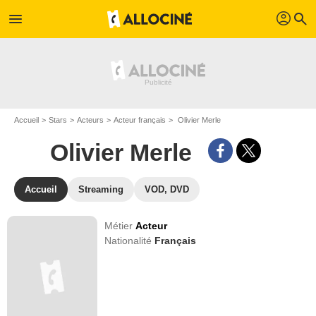
profil
menu
search
Accueil
Stars
Acteurs
Acteur français
Olivier Merle
Olivier Merle
Accueil
Streaming
VOD, DVD
Métier
Acteur
Nationalité
Français