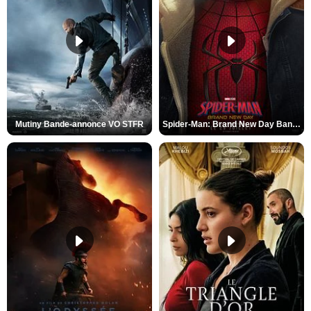
Mutiny Bande-annonce VO STFR
Spider-Man: Brand New Day Bande-annonce VO STFR