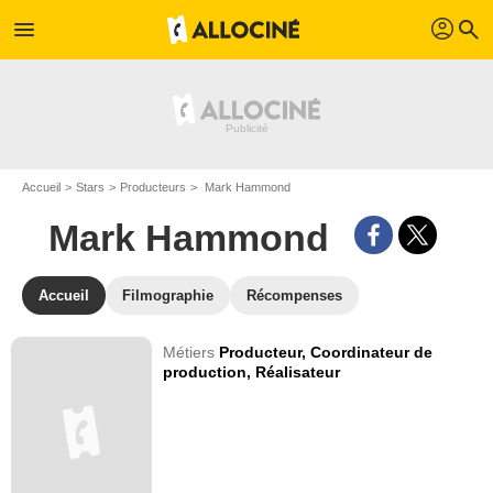
profil
menu
search
Accueil
Stars
Producteurs
Mark Hammond
Mark Hammond
Accueil
Filmographie
Récompenses
Métiers
Producteur,
Coordinateur de
production,
Réalisateur