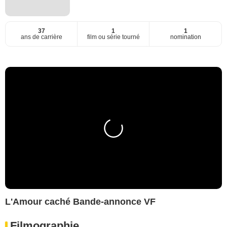
37
1
1
ans de carrière
film ou série tourné
nomination
L'Amour caché Bande-annonce VF
Filmographie