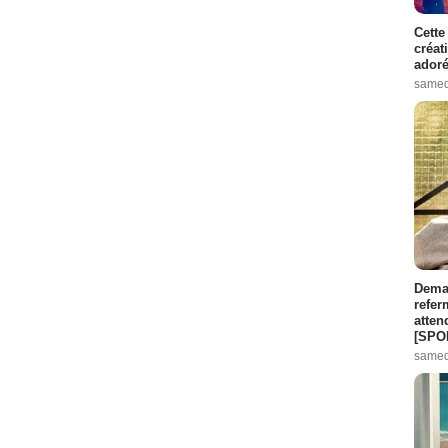
Cette
créat
adoré
samed
Demai
refer
atten
[SPO
samed