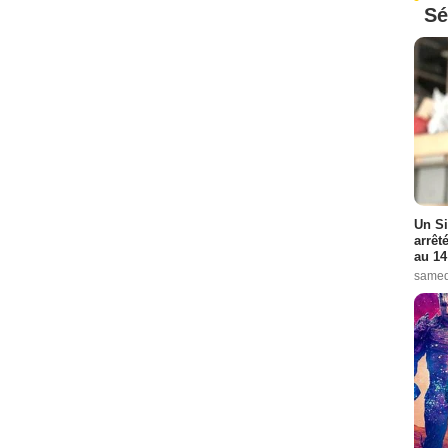
Sé
Un Si
arrêt
au 14
samed