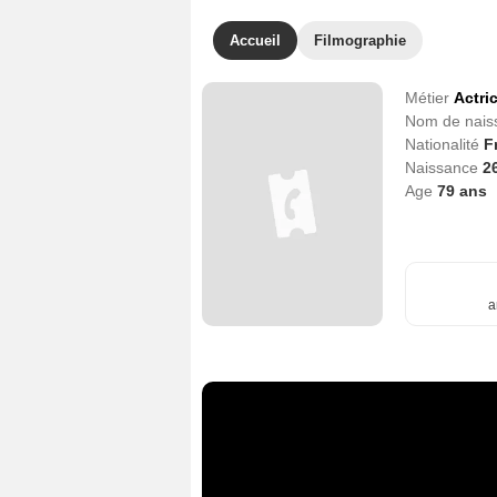
Accueil
Filmographie
Métier
Actri
Nom de nai
Nationalité
F
Naissance
2
Age
79
ans
a