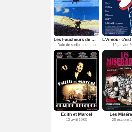
Les Faucheurs de marguerites
Date de sortie inconnue
19 janvier 
Edith et Marcel
Les Miséra
13 avril 1983
20 octobre 