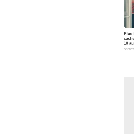
Plus 
cache
10 au
samed