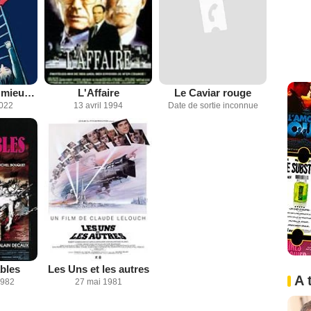
L'Amour c’est mieux que la vie
L'Affaire
Le Caviar rouge
2022
13 avril 1994
Date de sortie inconnue
bles
Les Uns et les autres
A 
1982
27 mai 1981