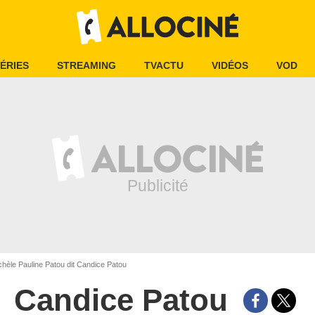
ÉRIES
STREAMING
TVACTU
VIDÉOS
VOD
hèle Pauline Patou dit Candice Patou
Candice Patou