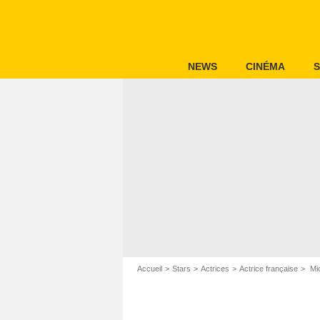
NEWS
CINÉMA
S
Accueil
Stars
Actrices
Actrice française
Mic