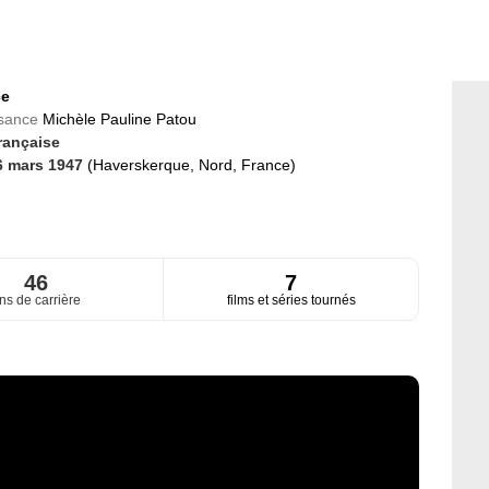
ce
ssance
Michèle Pauline Patou
rançaise
6 mars 1947
(Haverskerque, Nord, France)
46
7
ns de carrière
films et séries tournés