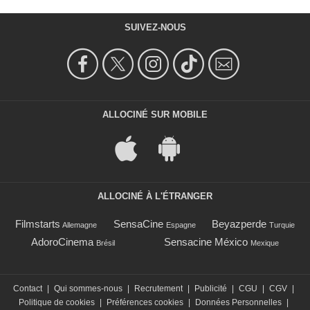
SUIVEZ-NOUS
ALLOCINÉ SUR MOBILE
ALLOCINÉ À L'ÉTRANGER
Filmstarts
SensaCine
Beyazperde
Allemagne
Espagne
Turquie
AdoroCinema
Sensacine México
Brésil
Mexique
Contact
|
Qui sommes-nous
|
Recrutement
|
Publicité
|
CGU
|
CGV
|
Politique de cookies
|
Préférences cookies
|
Données Personnelles
|