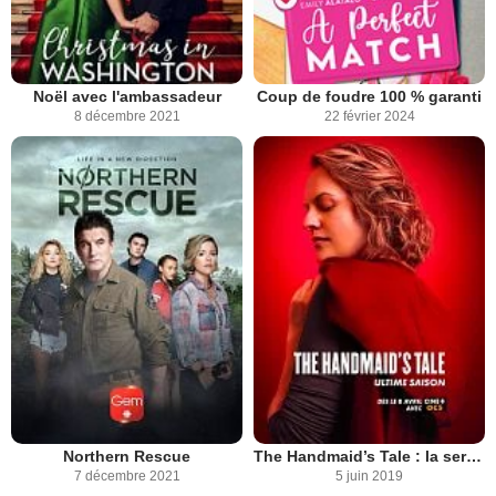
Noël avec l'ambassadeur
Coup de foudre 100 % garanti
8 décembre 2021
22 février 2024
Northern Rescue
The Handmaid’s Tale : la servante écarlate
7 décembre 2021
5 juin 2019