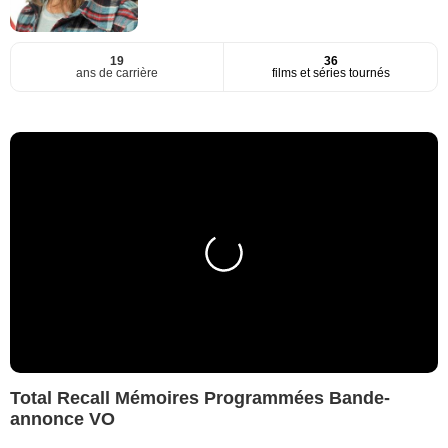
19
36
ans de carrière
films et séries tournés
Total Recall Mémoires Programmées Bande-
annonce VO