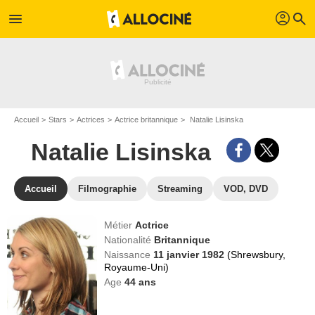
profil
menu
search
Accueil
Stars
Actrices
Actrice britannique
Natalie Lisinska
Natalie Lisinska
Accueil
Filmographie
Streaming
VOD, DVD
Métier
Actrice
Nationalité
Britannique
Naissance
11 janvier 1982
(Shrewsbury,
Royaume-Uni)
Age
44
ans