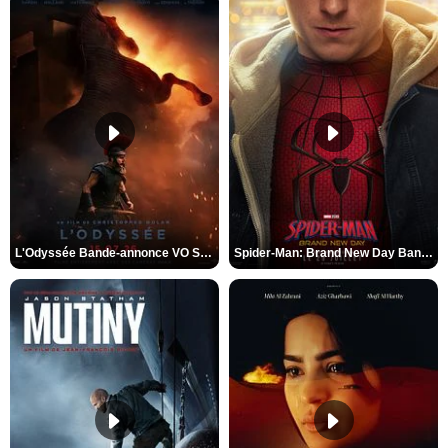
L'Odyssée Bande-annonce VO STFR
Spider-Man: Brand New Day Bande-annonce VO STFR