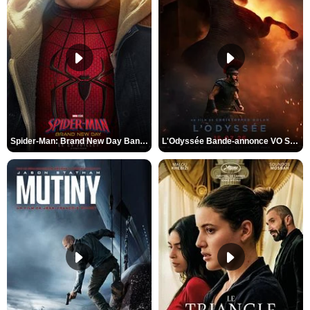
Spider-Man: Brand New Day Bande-annonce VO STFR
L'Odyssée Bande-annonce VO STFR