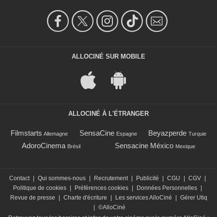
ALLOCINÉ SUR MOBILE
ALLOCINÉ À L'ÉTRANGER
Filmstarts
SensaCine
Beyazperde
Allemagne
Espagne
Turquie
AdoroCinema
Sensacine México
Brésil
Mexique
Contact
|
Qui sommes-nous
|
Recrutement
|
Publicité
|
CGU
|
CGV
|
Politique de cookies
|
Préférences cookies
|
Données Personnelles
|
Revue de presse
|
Charte d'écriture
|
Les services AlloCiné
|
Gérer Utiq
|
©AlloCiné