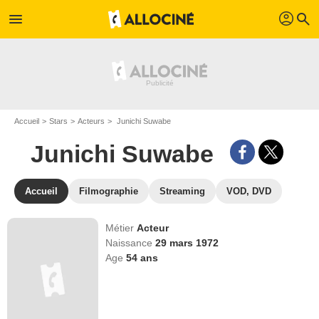
profil
menu
search
Accueil
Stars
Acteurs
Junichi Suwabe
Junichi Suwabe
Accueil
Filmographie
Streaming
VOD, DVD
Métier
Acteur
Naissance
29 mars 1972
Age
54
ans