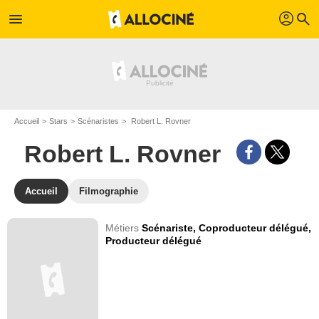
profil
menu
search
Accueil
Stars
Scénaristes
Robert L. Rovner
Robert L. Rovner
Accueil
Filmographie
Métiers
Scénariste,
Coproducteur délégué,
Producteur délégué