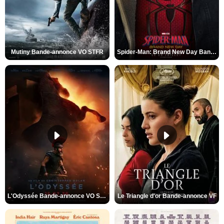
Mutiny Bande-annonce VO STFR
Spider-Man: Brand New Day Bande-annonce VO STFR
L'Odyssée Bande-annonce VO STFR
Le Triangle d'or Bande-annonce VF