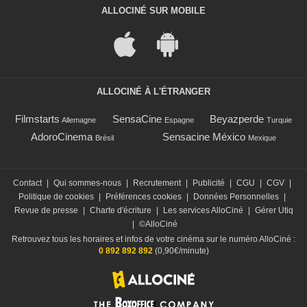
ALLOCINÉ SUR MOBILE
ALLOCINÉ À L'ÉTRANGER
Filmstarts
SensaCine
Beyazperde
Allemagne
Espagne
Turquie
AdoroCinema
Sensacine México
Brésil
Mexique
Contact
|
Qui sommes-nous
|
Recrutement
|
Publicité
|
CGU
|
CGV
|
Politique de cookies
|
Préférences cookies
|
Données Personnelles
|
Revue de presse
|
Charte d'écriture
|
Les services AlloCiné
|
Gérer Utiq
|
©AlloCiné
Retrouvez tous les horaires et infos de votre cinéma sur le numéro AlloCiné :
0 892 892 892
(0,90€/minute)