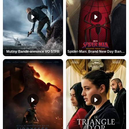
Mutiny Bande-annonce VO STFR
Spider-Man: Brand New Day Bande-annonce VO STFR