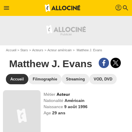
profil
menu
search
Accueil
Stars
Acteurs
Acteur américain
Matthew J. Evans
Matthew J. Evans
Accueil
Filmographie
Streaming
VOD, DVD
Métier
Acteur
Nationalité
Américain
Naissance
9 août 1996
Age
29
ans