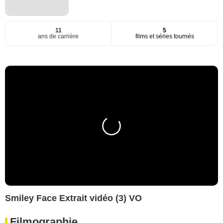
11
5
ans de carrière
films et séries tournés
Smiley Face Extrait vidéo (3) VO
Filmographie