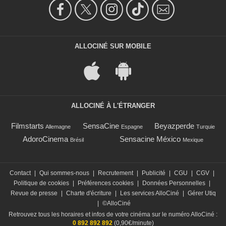
ALLOCINÉ SUR MOBILE
ALLOCINÉ À L'ÉTRANGER
Filmstarts
SensaCine
Beyazperde
Allemagne
Espagne
Turquie
AdoroCinema
Sensacine México
Brésil
Mexique
Contact
|
Qui sommes-nous
|
Recrutement
|
Publicité
|
CGU
|
CGV
|
Politique de cookies
|
Préférences cookies
|
Données Personnelles
|
Revue de presse
|
Charte d'écriture
|
Les services AlloCiné
|
Gérer Utiq
|
©AlloCiné
Retrouvez tous les horaires et infos de votre cinéma sur le numéro AlloCiné :
0 892 892 892
(0,90€/minute)