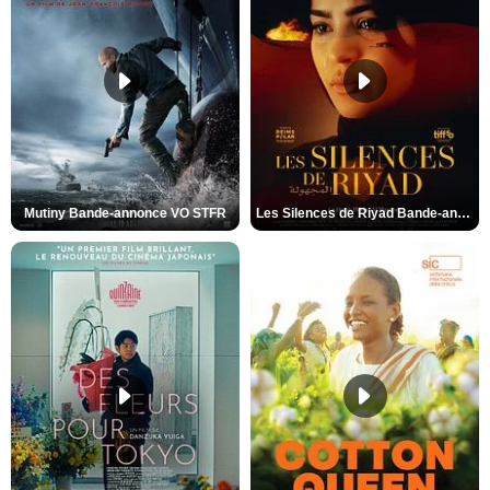
Mutiny Bande-annonce VO STFR
Les Silences de Riyad Bande-annonce VO STFR