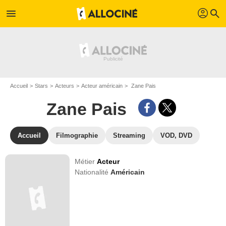
profil
menu
search
Accueil
Stars
Acteurs
Acteur américain
Zane Pais
Zane Pais
Accueil
Filmographie
Streaming
VOD, DVD
Métier
Acteur
Nationalité
Américain