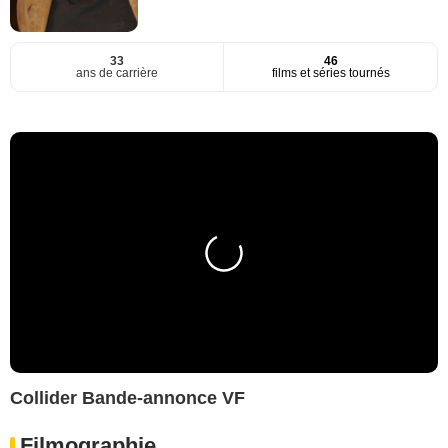
33
46
ans de carrière
films et séries tournés
Collider Bande-annonce VF
Filmographie