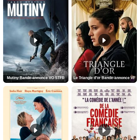
Mutiny Bande-annonce VO STFR
Le Triangle d'or Bande-annonce VF