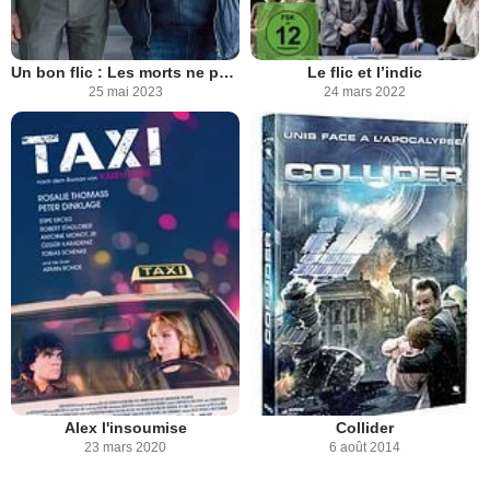
Un bon flic : Les morts ne parlent plus
Le flic et l’indic
25 mai 2023
24 mars 2022
Alex l'insoumise
Collider
23 mars 2020
6 août 2014