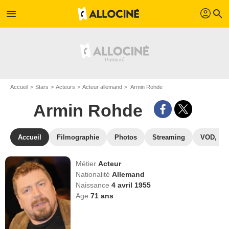
profil
menu
search
Accueil
Stars
Acteurs
Acteur allemand
Armin Rohde
Armin Rohde
Accueil
Filmographie
Photos
Streaming
VOD, DV
Métier
Acteur
Nationalité
Allemand
Naissance
4 avril 1955
Age
71
ans