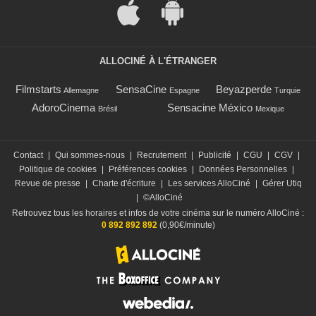
ALLOCINÉ À L'ÉTRANGER
Filmstarts
SensaCine
Beyazperde
Allemagne
Espagne
Turquie
AdoroCinema
Sensacine México
Brésil
Mexique
Contact
|
Qui sommes-nous
|
Recrutement
|
Publicité
|
CGU
|
CGV
|
Politique de cookies
|
Préférences cookies
|
Données Personnelles
|
Revue de presse
|
Charte d'écriture
|
Les services AlloCiné
|
Gérer Utiq
|
©AlloCiné
Retrouvez tous les horaires et infos de votre cinéma sur le numéro AlloCiné :
0 892 892 892
(0,90€/minute)