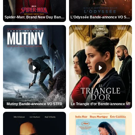
Spider-Man: Brand New Day Bande-annonce VO STFR
L'Odyssée Bande-annonce VO STFR
Mutiny Bande-annonce VO STFR
Le Triangle d'or Bande-annonce VF