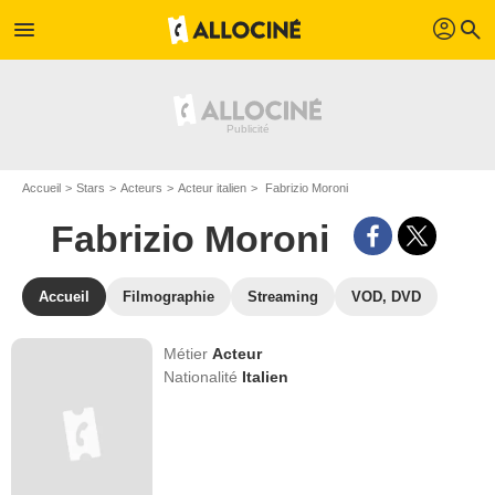
profil
menu
search
Accueil
Stars
Acteurs
Acteur italien
Fabrizio Moroni
Fabrizio Moroni
Accueil
Filmographie
Streaming
VOD, DVD
Métier
Acteur
Nationalité
Italien