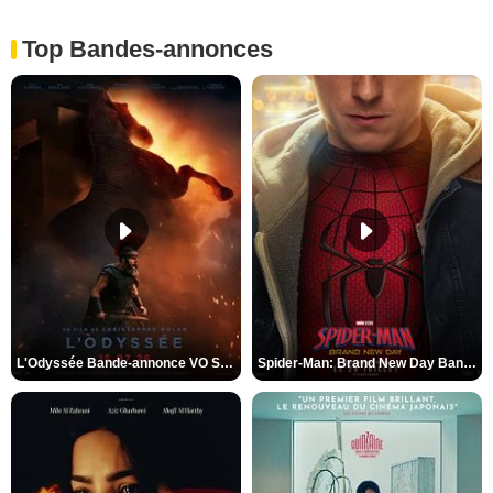
Top Bandes-annonces
L'Odyssée Bande-annonce VO STFR
Spider-Man: Brand New Day Bande-annonce VO STFR