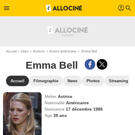
profil
menu
search
Accueil
Stars
Actrices
Actrice américaine
Emma Bell
Emma Bell
Accueil
Filmographie
News
Photos
Streaming
Métier
Actrice
Nationalité
Américaine
Naissance
17 décembre 1986
Age
39
ans