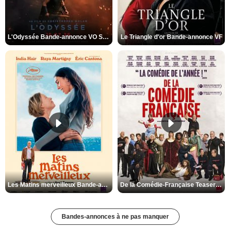
L'Odyssée Bande-annonce VO STFR
Le Triangle d'or Bande-annonce VF
Les Matins merveilleux Bande-annonce VF
De la Comédie-Française Teaser VF
Bandes-annonces à ne pas manquer