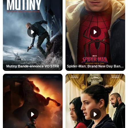
Mutiny Bande-annonce VO STFR
Spider-Man: Brand New Day Bande-annonce VO STFR