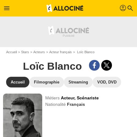
profil
menu
search
Accueil
Stars
Acteurs
Acteur français
Loïc Blanco
Loïc Blanco
Accueil
Filmographie
Streaming
VOD, DVD
Métiers
Acteur,
Scénariste
Nationalité
Français