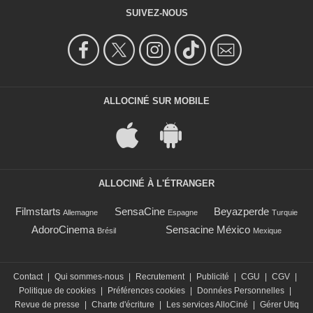
SUIVEZ-NOUS
ALLOCINÉ SUR MOBILE
ALLOCINÉ À L'ÉTRANGER
Filmstarts
SensaCine
Beyazperde
Allemagne
Espagne
Turquie
AdoroCinema
Sensacine México
Brésil
Mexique
Contact
|
Qui sommes-nous
|
Recrutement
|
Publicité
|
CGU
|
CGV
|
Politique de cookies
|
Préférences cookies
|
Données Personnelles
|
Revue de presse
|
Charte d'écriture
|
Les services AlloCiné
|
Gérer Utiq