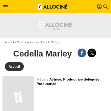
profil
menu
search
Accueil
Stars
Actrices
Cedella Marley
Cedella Marley
Accueil
Métiers
Actrice,
Productrice déléguée,
Productrice