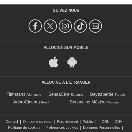
SUIVEZ-NOUS
ALLOCINÉ SUR MOBILE
ALLOCINÉ À L'ÉTRANGER
Filmstarts
SensaCine
Beyazperde
Allemagne
Espagne
Turquie
AdoroCinema
Sensacine México
Brésil
Mexique
Contact
|
Qui sommes-nous
|
Recrutement
|
Publicité
|
CGU
|
CGV
|
Politique de cookies
|
Préférences cookies
|
Données Personnelles
|