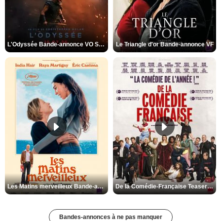
L'Odyssée Bande-annonce VO STFR
Le Triangle d'or Bande-annonce VF
Les Matins merveilleux Bande-annonce VF
De la Comédie-Française Teaser VF
Bandes-annonces à ne pas manquer