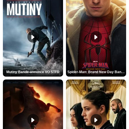
Mutiny Bande-annonce VO STFR
Spider-Man: Brand New Day Bande-annonce VO STFR