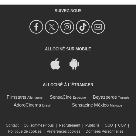
SUIVEZ-NOUS
ALLOCINÉ SUR MOBILE
ALLOCINÉ À L'ÉTRANGER
Filmstarts
SensaCine
Beyazperde
Allemagne
Espagne
Turquie
AdoroCinema
Sensacine México
Brésil
Mexique
Contact
|
Qui sommes-nous
|
Recrutement
|
Publicité
|
CGU
|
CGV
|
Politique de cookies
|
Préférences cookies
|
Données Personnelles
|