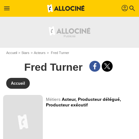
profil
menu
search
Accueil
Stars
Acteurs
Fred Turner
Fred Turner
Accueil
Métiers
Acteur,
Producteur délégué,
Producteur exécutif