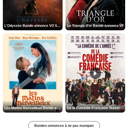
L'Odyssée Bande-annonce VO STFR
Le Triangle d'or Bande-annonce VF
Les Matins merveilleux Bande-annonce VF
De la Comédie-Française Teaser VF
Bandes-annonces à ne pas manquer