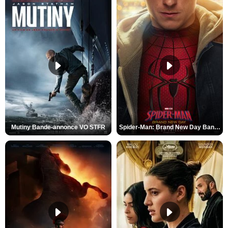
Mutiny Bande-annonce VO STFR
Spider-Man: Brand New Day Bande-annonce VO STFR