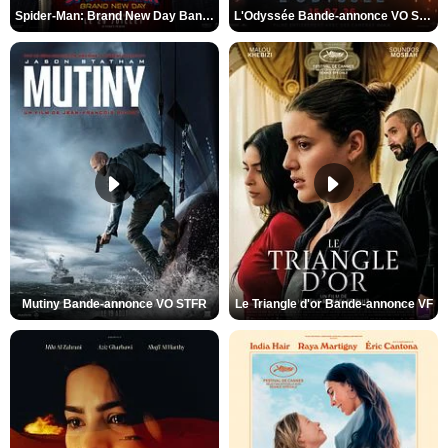
Spider-Man: Brand New Day Bande-annonce VO STFR
L'Odyssée Bande-annonce VO STFR
Mutiny Bande-annonce VO STFR
Le Triangle d'or Bande-annonce VF