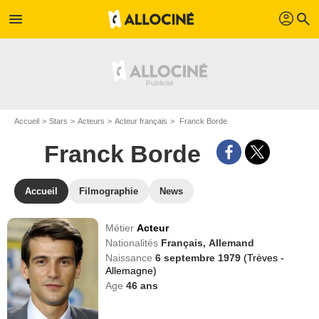
profil
menu
search
Accueil
Stars
Acteurs
Acteur français
Franck Borde
Franck Borde
Accueil
Filmographie
News
Métier
Acteur
Nationalités
Français,
Allemand
Naissance
6 septembre 1979
(Trèves -
Allemagne)
Age
46
ans