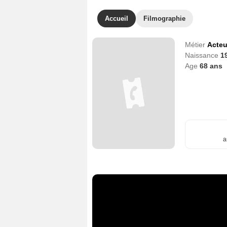
Accueil
Filmographie
Métier
Acteu
Naissance
1
Age
68
ans
a