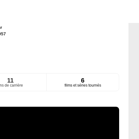
r
957
11
6
ns de carrière
films et séries tournés