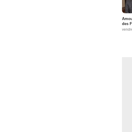
Amour
des F
vendr