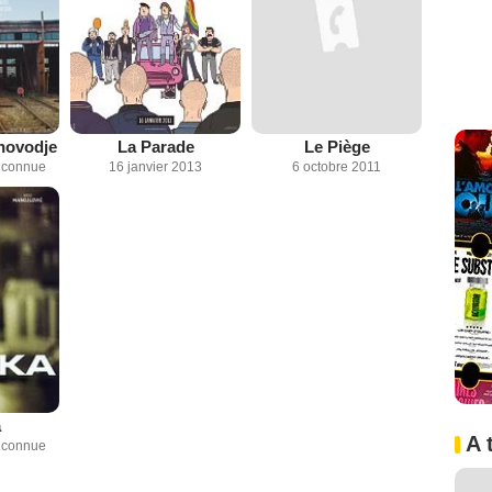
novodje
La Parade
Le Piège
inconnue
16 janvier 2013
6 octobre 2011
a
A 
inconnue