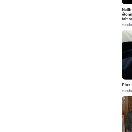
Netfl
étonn
fait 
vendr
Plus 
vendr