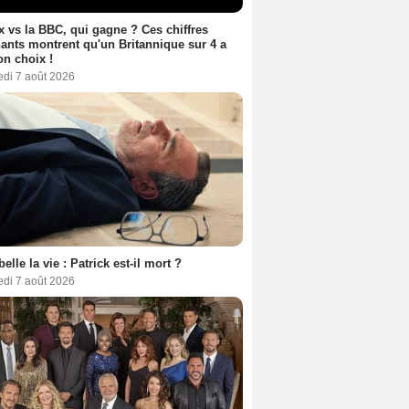
ix vs la BBC, qui gagne ? Ces chiffres
ants montrent qu'un Britannique sur 4 a
son choix !
edi 7 août 2026
belle la vie : Patrick est-il mort ?
edi 7 août 2026