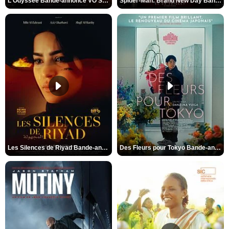
L'Odyssée Bande-annonce VO STFR
Spider-Man: Brand New Day Bande-annonce VO STFR
Les Silences de Riyad Bande-annonce VO STFR
Des Fleurs pour Tokyo Bande-annonce VO STFR