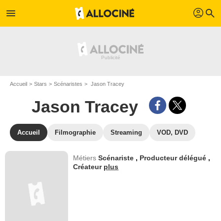
profil
menu
search
Accueil
Stars
Scénaristes
Jason Tracey
Jason Tracey
Accueil
Filmographie
Streaming
VOD, DVD
Métiers
Scénariste
,
Producteur délégué
,
Créateur
plus