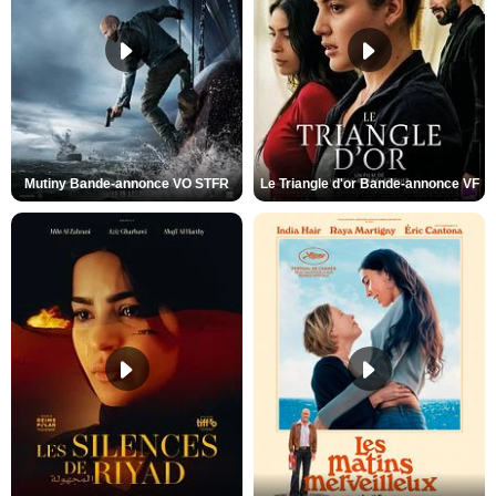
Mutiny Bande-annonce VO STFR
Le Triangle d'or Bande-annonce VF