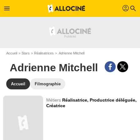
profil
menu
search
Accueil
Stars
Réalisatrices
Adrienne Mitchell
Adrienne Mitchell
Accueil
Filmographie
Métiers
Réalisatrice,
Productrice déléguée,
Créatrice