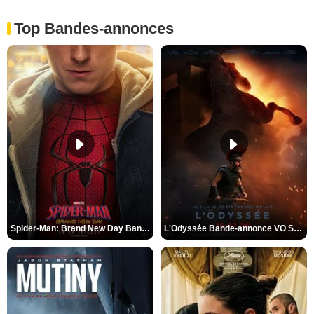
Top Bandes-annonces
Spider-Man: Brand New Day Bande-annonce VO STFR
L'Odyssée Bande-annonce VO STFR