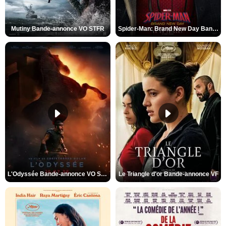
Mutiny Bande-annonce VO STFR
Spider-Man: Brand New Day Bande-annonce VO STFR
L'Odyssée Bande-annonce VO STFR
Le Triangle d'or Bande-annonce VF