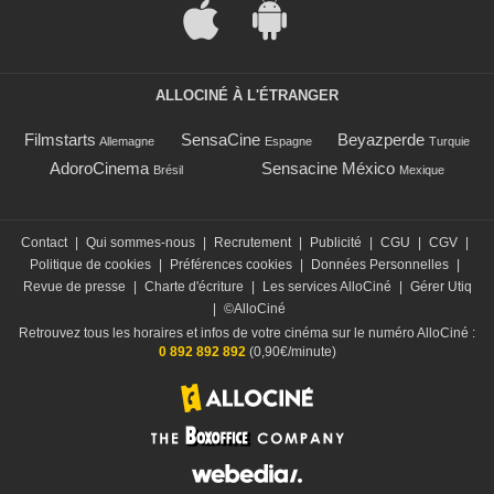
ALLOCINÉ À L'ÉTRANGER
Filmstarts
SensaCine
Beyazperde
Allemagne
Espagne
Turquie
AdoroCinema
Sensacine México
Brésil
Mexique
Contact
|
Qui sommes-nous
|
Recrutement
|
Publicité
|
CGU
|
CGV
|
Politique de cookies
|
Préférences cookies
|
Données Personnelles
|
Revue de presse
|
Charte d'écriture
|
Les services AlloCiné
|
Gérer Utiq
|
©AlloCiné
Retrouvez tous les horaires et infos de votre cinéma sur le numéro AlloCiné :
0 892 892 892
(0,90€/minute)