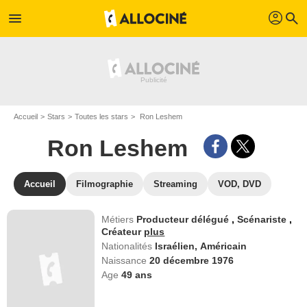
profil
menu
search
Accueil
Stars
Toutes les stars
Ron Leshem
Ron Leshem
Accueil
Filmographie
Streaming
VOD, DVD
Métiers
Producteur délégué
,
Scénariste
,
Créateur
plus
Nationalités
Israélien,
Américain
Naissance
20 décembre 1976
Age
49
ans