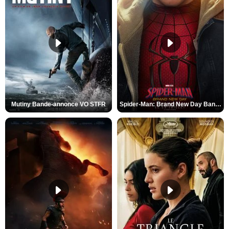
Mutiny Bande-annonce VO STFR
Spider-Man: Brand New Day Bande-annonce VO STFR