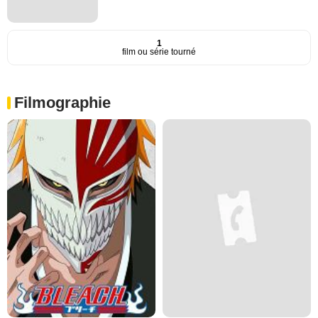
1
film ou série tourné
Filmographie