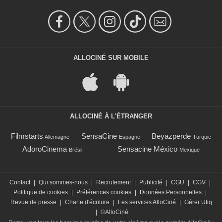
ALLOCINÉ SUR MOBILE
ALLOCINÉ À L'ÉTRANGER
Filmstarts
SensaCine
Beyazperde
Allemagne
Espagne
Turquie
AdoroCinema
Sensacine México
Brésil
Mexique
Contact
|
Qui sommes-nous
|
Recrutement
|
Publicité
|
CGU
|
CGV
|
Politique de cookies
|
Préférences cookies
|
Données Personnelles
|
Revue de presse
|
Charte d'écriture
|
Les services AlloCiné
|
Gérer Utiq
|
©AlloCiné