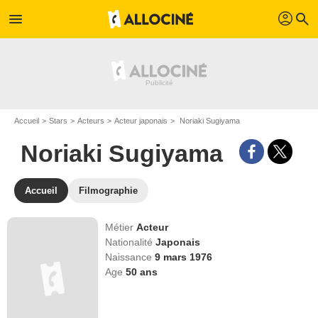
profil
menu
search
Accueil
Stars
Acteurs
Acteur japonais
Noriaki Sugiyama
Noriaki Sugiyama
Accueil
Filmographie
Métier
Acteur
Nationalité
Japonais
Naissance
9 mars 1976
Age
50
ans