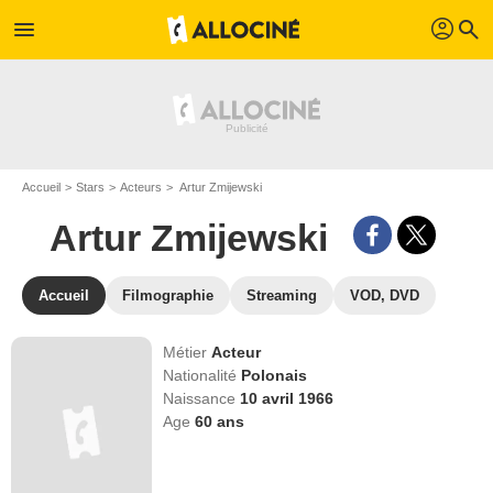
profil
menu
search
Accueil
Stars
Acteurs
Artur Zmijewski
Artur Zmijewski
Accueil
Filmographie
Streaming
VOD, DVD
Métier
Acteur
Nationalité
Polonais
Naissance
10 avril 1966
Age
60
ans