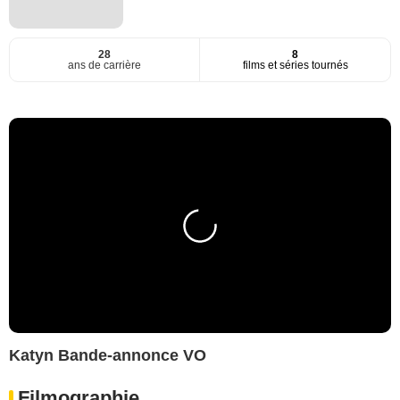
28
8
ans de carrière
films et séries tournés
Katyn Bande-annonce VO
Filmographie