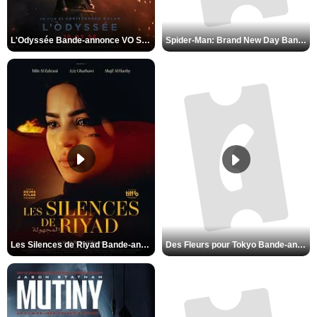
L'Odyssée Bande-annonce VO STFR
Spider-Man: Brand New Day Bande-annonce VO STFR
Les Silences de Riyad Bande-annonce VO STFR
Des Fleurs pour Tokyo Bande-annonce VO STFR