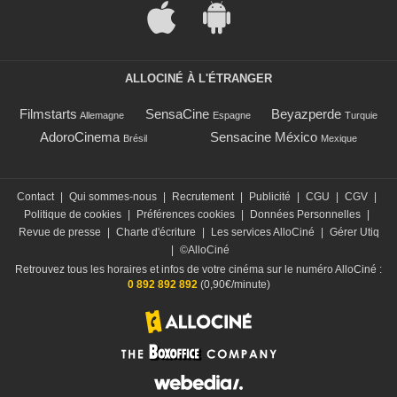
ALLOCINÉ À L'ÉTRANGER
Filmstarts
SensaCine
Beyazperde
Allemagne
Espagne
Turquie
AdoroCinema
Sensacine México
Brésil
Mexique
Contact
|
Qui sommes-nous
|
Recrutement
|
Publicité
|
CGU
|
CGV
|
Politique de cookies
|
Préférences cookies
|
Données Personnelles
|
Revue de presse
|
Charte d'écriture
|
Les services AlloCiné
|
Gérer Utiq
|
©AlloCiné
Retrouvez tous les horaires et infos de votre cinéma sur le numéro AlloCiné :
0 892 892 892
(0,90€/minute)