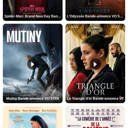
Spider-Man: Brand New Day Bande-annonce VO STFR
L'Odyssée Bande-annonce VO STFR
Mutiny Bande-annonce VO STFR
Le Triangle d'or Bande-annonce VF