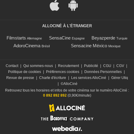
ALLOCINÉ À L'ÉTRANGER
Filmstarts
SensaCine
Beyazperde
Allemagne
Espagne
Turquie
AdoroCinema
Sensacine México
Brésil
Mexique
Contact
|
Qui sommes-nous
|
Recrutement
|
Publicité
|
CGU
|
CGV
|
Politique de cookies
|
Préférences cookies
|
Données Personnelles
|
Revue de presse
|
Charte d'écriture
|
Les services AlloCiné
|
Gérer Utiq
|
©AlloCiné
Retrouvez tous les horaires et infos de votre cinéma sur le numéro AlloCiné :
0 892 892 892
(0,90€/minute)