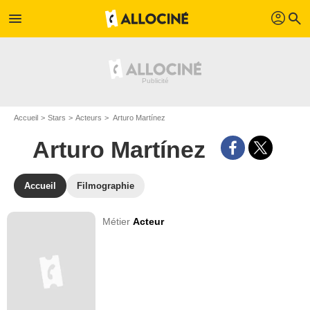
profil
menu
search
Accueil
Stars
Acteurs
Arturo Martínez
Arturo Martínez
Accueil
Filmographie
Métier
Acteur