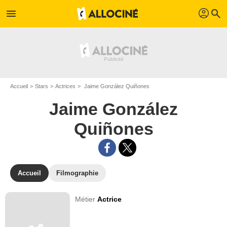
profil
menu
search
Accueil
Stars
Actrices
Jaime González Quiñones
Jaime González
Quiñones
Accueil
Filmographie
Métier
Actrice