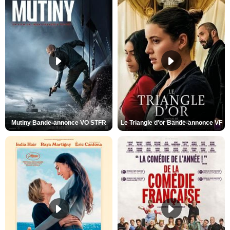
Mutiny Bande-annonce VO STFR
Le Triangle d'or Bande-annonce VF