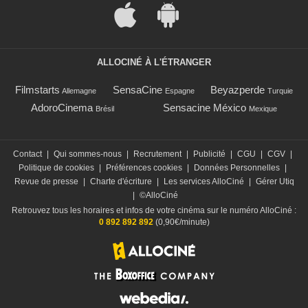
ALLOCINÉ À L'ÉTRANGER
Filmstarts
SensaCine
Beyazperde
Allemagne
Espagne
Turquie
AdoroCinema
Sensacine México
Brésil
Mexique
Contact
|
Qui sommes-nous
|
Recrutement
|
Publicité
|
CGU
|
CGV
|
Politique de cookies
|
Préférences cookies
|
Données Personnelles
|
Revue de presse
|
Charte d'écriture
|
Les services AlloCiné
|
Gérer Utiq
|
©AlloCiné
Retrouvez tous les horaires et infos de votre cinéma sur le numéro AlloCiné :
0 892 892 892
(0,90€/minute)