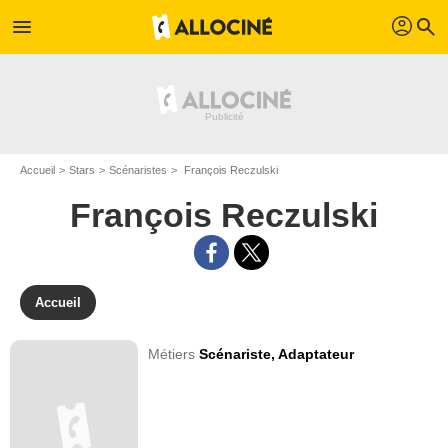
profil
menu
search
Accueil
Stars
Scénaristes
François Reczulski
François Reczulski
Accueil
Métiers
Scénariste,
Adaptateur