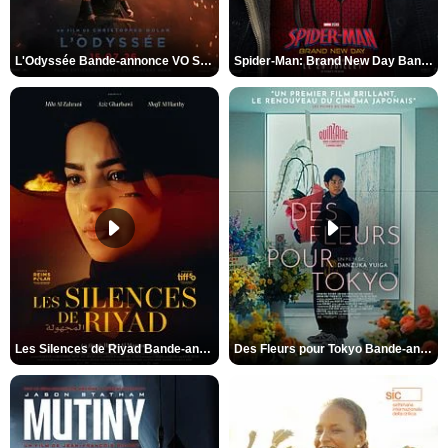
L'Odyssée Bande-annonce VO STFR
Spider-Man: Brand New Day Bande-annonce VO STFR
Les Silences de Riyad Bande-annonce VO STFR
Des Fleurs pour Tokyo Bande-annonce VO STFR