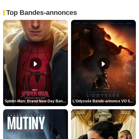
Top Bandes-annonces
Spider-Man: Brand New Day Bande-annonce VO STFR
L'Odyssée Bande-annonce VO STFR