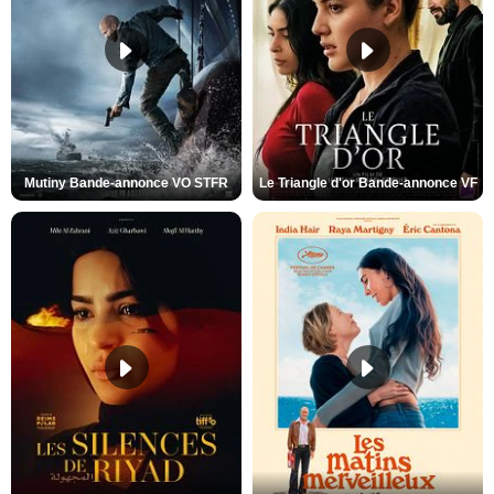
Mutiny Bande-annonce VO STFR
Le Triangle d'or Bande-annonce VF