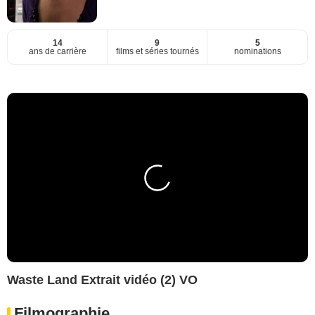
14
9
5
ans de carrière
films et séries tournés
nominations
Waste Land Extrait vidéo (2) VO
Filmographie