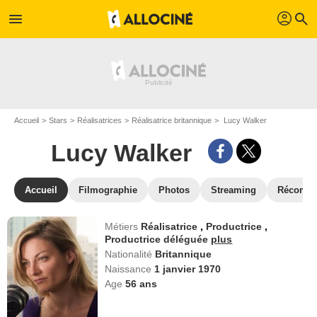
profil
menu
search
Accueil
Stars
Réalisatrices
Réalisatrice britannique
Lucy Walker
Lucy Walker
Accueil
Filmographie
Photos
Streaming
Récompe
Métiers
Réalisatrice
,
Productrice
,
Productrice déléguée
plus
Nationalité
Britannique
Naissance
1 janvier 1970
Age
56
ans