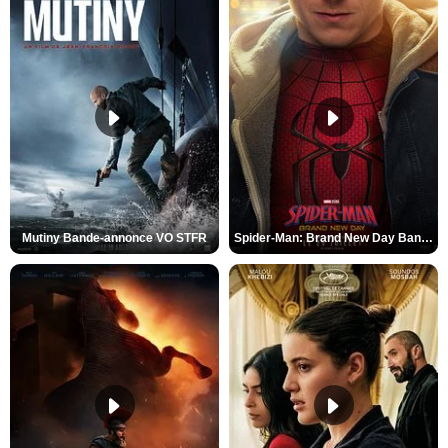
Mutiny Bande-annonce VO STFR
Spider-Man: Brand New Day Bande-annonce VO STFR