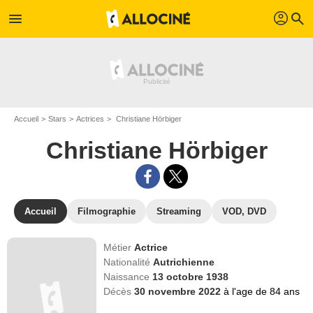
profil
menu
search
Accueil
Stars
Actrices
Christiane Hörbiger
Christiane Hörbiger
Accueil
Filmographie
Streaming
VOD, DVD
Métier
Actrice
Nationalité
Autrichienne
Naissance
13 octobre 1938
Décès
30 novembre 2022
à l'age de 84 ans