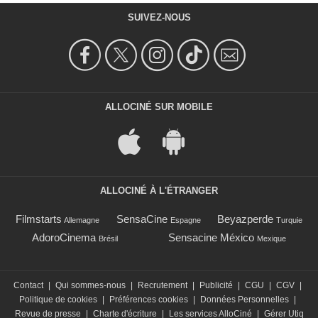
SUIVEZ-NOUS
ALLOCINÉ SUR MOBILE
ALLOCINÉ À L'ÉTRANGER
Filmstarts
SensaCine
Beyazperde
Allemagne
Espagne
Turquie
AdoroCinema
Sensacine México
Brésil
Mexique
Contact
|
Qui sommes-nous
|
Recrutement
|
Publicité
|
CGU
|
CGV
|
Politique de cookies
|
Préférences cookies
|
Données Personnelles
|
Revue de presse
|
Charte d'écriture
|
Les services AlloCiné
|
Gérer Utiq