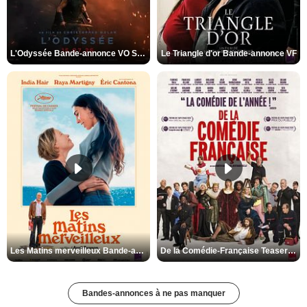
L'Odyssée Bande-annonce VO STFR
Le Triangle d'or Bande-annonce VF
Les Matins merveilleux Bande-annonce VF
De la Comédie-Française Teaser VF
Bandes-annonces à ne pas manquer