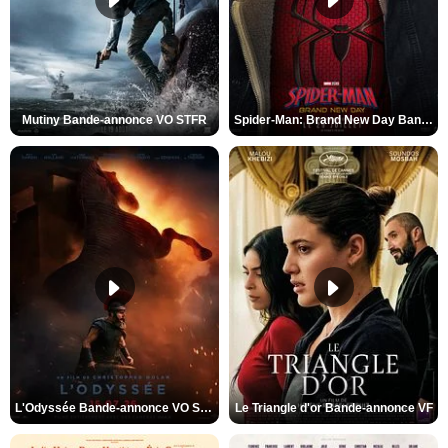
Mutiny Bande-annonce VO STFR
Spider-Man: Brand New Day Bande-annonce VO STFR
L'Odyssée Bande-annonce VO STFR
Le Triangle d'or Bande-annonce VF