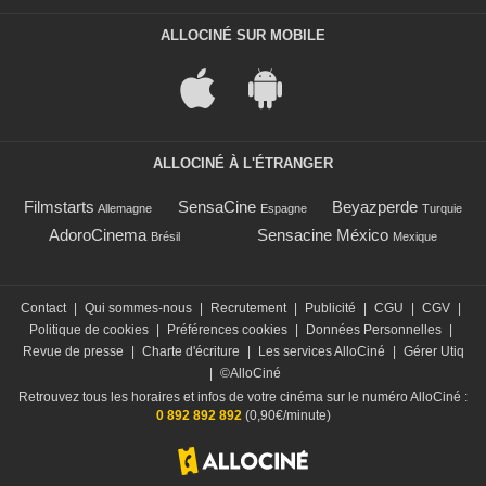
ALLOCINÉ SUR MOBILE
ALLOCINÉ À L'ÉTRANGER
Filmstarts
SensaCine
Beyazperde
Allemagne
Espagne
Turquie
AdoroCinema
Sensacine México
Brésil
Mexique
Contact
|
Qui sommes-nous
|
Recrutement
|
Publicité
|
CGU
|
CGV
|
Politique de cookies
|
Préférences cookies
|
Données Personnelles
|
Revue de presse
|
Charte d'écriture
|
Les services AlloCiné
|
Gérer Utiq
|
©AlloCiné
Retrouvez tous les horaires et infos de votre cinéma sur le numéro AlloCiné :
0 892 892 892
(0,90€/minute)