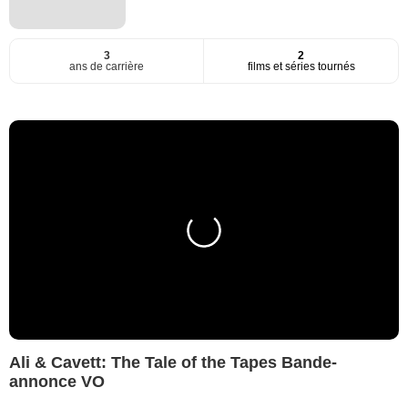
3
2
ans de carrière
films et séries tournés
Ali & Cavett: The Tale of the Tapes Bande-
annonce VO