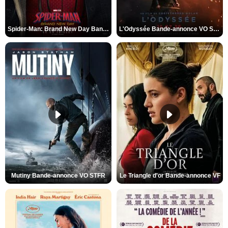
Spider-Man: Brand New Day Bande-annonce VO STFR
L'Odyssée Bande-annonce VO STFR
Mutiny Bande-annonce VO STFR
Le Triangle d'or Bande-annonce VF