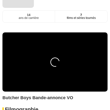
14
7
ans de carrière
films et séries tournés
Butcher Boys Bande-annonce VO
Filmographie