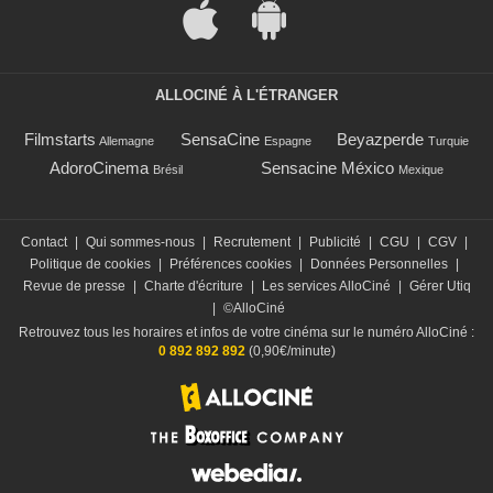
ALLOCINÉ À L'ÉTRANGER
Filmstarts
SensaCine
Beyazperde
Allemagne
Espagne
Turquie
AdoroCinema
Sensacine México
Brésil
Mexique
Contact
|
Qui sommes-nous
|
Recrutement
|
Publicité
|
CGU
|
CGV
|
Politique de cookies
|
Préférences cookies
|
Données Personnelles
|
Revue de presse
|
Charte d'écriture
|
Les services AlloCiné
|
Gérer Utiq
|
©AlloCiné
Retrouvez tous les horaires et infos de votre cinéma sur le numéro AlloCiné :
0 892 892 892
(0,90€/minute)