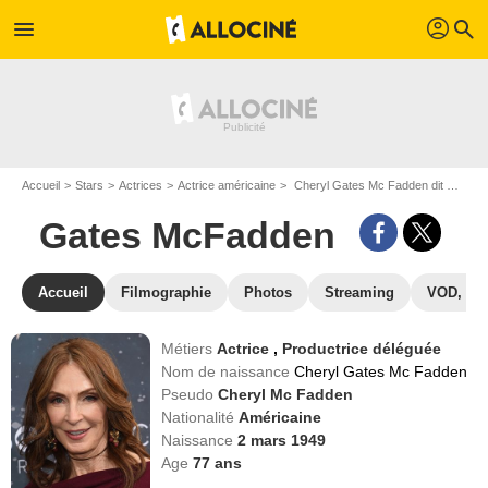
profil
menu
search
Accueil
Stars
Actrices
Actrice américaine
Cheryl Gates Mc Fadden dit Gates McFadden
Gates McFadden
Accueil
Filmographie
Photos
Streaming
VOD, DV
Métiers
Actrice
,
Productrice déléguée
Nom de naissance
Cheryl Gates Mc Fadden
Pseudo
Cheryl Mc Fadden
Nationalité
Américaine
Naissance
2 mars 1949
Age
77
ans