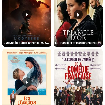
L'Odyssée Bande-annonce VO STFR
Le Triangle d'or Bande-annonce VF