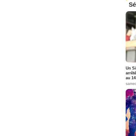
Sé
Un Si
arrêt
au 14
samed