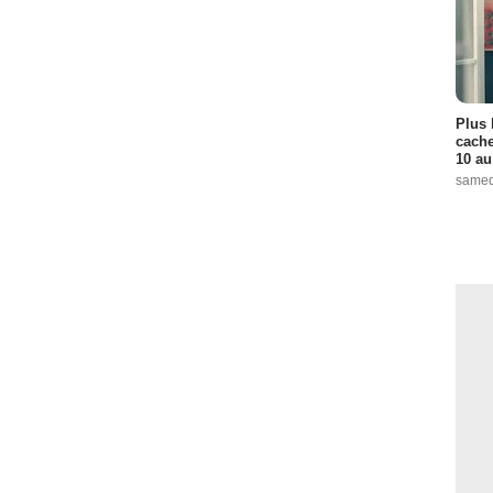
Plus 
cache
10 au
samed