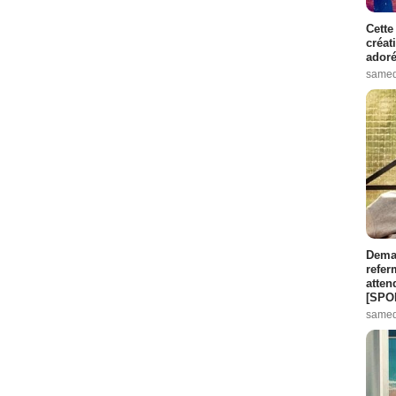
Cette
créat
adoré
samed
Demai
refer
atten
[SPO
samed