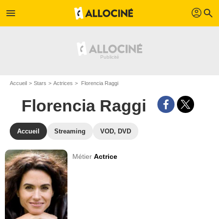
profil
menu
search
Accueil
Stars
Actrices
Florencia Raggi
Florencia Raggi
Accueil
Streaming
VOD, DVD
Métier
Actrice