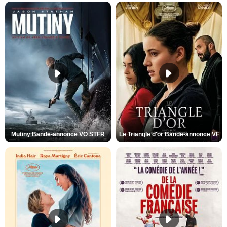
Mutiny Bande-annonce VO STFR
Le Triangle d'or Bande-annonce VF