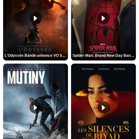
L'Odyssée Bande-annonce VO STFR
Spider-Man: Brand New Day Bande-annonce VO STFR