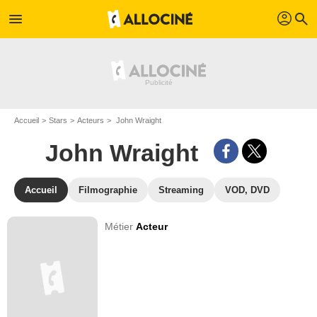
profil
menu
search
Accueil
Stars
Acteurs
John Wraight
John Wraight
Accueil
Filmographie
Streaming
VOD, DVD
Métier
Acteur