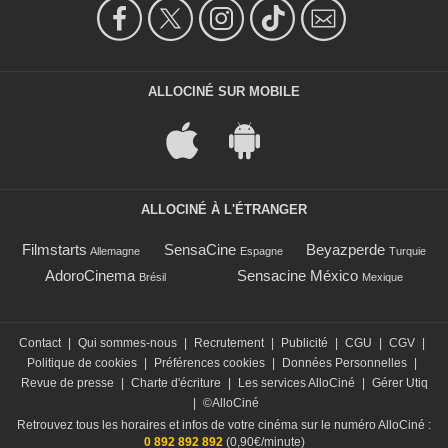
ALLOCINÉ SUR MOBILE
ALLOCINÉ À L'ÉTRANGER
Filmstarts
SensaCine
Beyazperde
Allemagne
Espagne
Turquie
AdoroCinema
Sensacine México
Brésil
Mexique
Contact
|
Qui sommes-nous
|
Recrutement
|
Publicité
|
CGU
|
CGV
|
Politique de cookies
|
Préférences cookies
|
Données Personnelles
|
Revue de presse
|
Charte d'écriture
|
Les services AlloCiné
|
Gérer Utiq
|
©AlloCiné
Retrouvez tous les horaires et infos de votre cinéma sur le numéro AlloCiné :
0 892 892 892
(0,90€/minute)