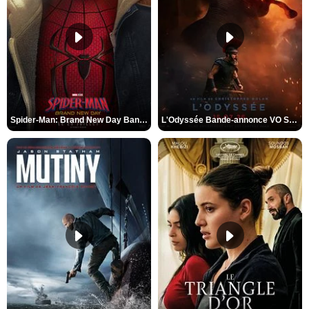
Spider-Man: Brand New Day Bande-annonce VO STFR
L'Odyssée Bande-annonce VO STFR