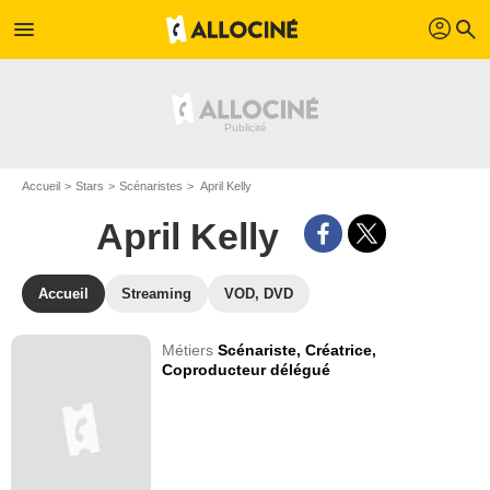
profil
menu
search
Accueil
Stars
Scénaristes
April Kelly
April Kelly
Accueil
Streaming
VOD, DVD
Métiers
Scénariste,
Créatrice,
Coproducteur délégué