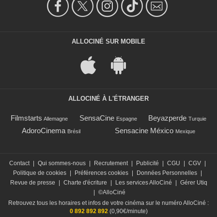
ALLOCINÉ SUR MOBILE
ALLOCINÉ À L'ÉTRANGER
Filmstarts
SensaCine
Beyazperde
Allemagne
Espagne
Turquie
AdoroCinema
Sensacine México
Brésil
Mexique
Contact
|
Qui sommes-nous
|
Recrutement
|
Publicité
|
CGU
|
CGV
|
Politique de cookies
|
Préférences cookies
|
Données Personnelles
|
Revue de presse
|
Charte d'écriture
|
Les services AlloCiné
|
Gérer Utiq
|
©AlloCiné
Retrouvez tous les horaires et infos de votre cinéma sur le numéro AlloCiné :
0 892 892 892
(0,90€/minute)