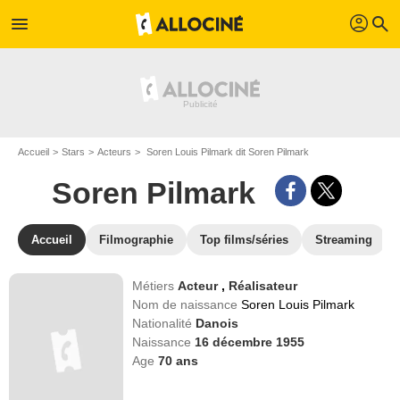
profil
menu
search
Accueil
Stars
Acteurs
Soren Louis Pilmark dit Soren Pilmark
Soren Pilmark
Accueil
Filmographie
Top films/séries
Streaming
Métiers
Acteur
,
Réalisateur
Nom de naissance
Soren Louis Pilmark
Nationalité
Danois
Naissance
16 décembre 1955
Age
70
ans