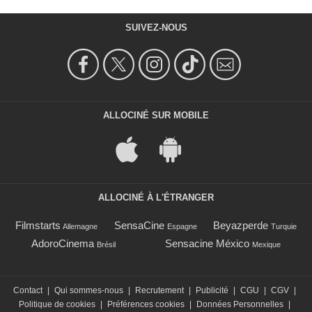
SUIVEZ-NOUS
ALLOCINÉ SUR MOBILE
ALLOCINÉ À L'ÉTRANGER
Filmstarts
SensaCine
Beyazperde
Allemagne
Espagne
Turquie
AdoroCinema
Sensacine México
Brésil
Mexique
Contact
|
Qui sommes-nous
|
Recrutement
|
Publicité
|
CGU
|
CGV
|
Politique de cookies
|
Préférences cookies
|
Données Personnelles
|