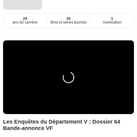
29
30
1
ans de carrière
films et séries tournés
nomination
Les Enquêtes du Département V : Dossier 64
Bande-annonce VF