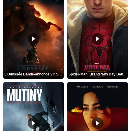
L'Odyssée Bande-annonce VO STFR
Spider-Man: Brand New Day Bande-annonce VO STFR