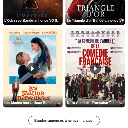
L'Odyssée Bande-annonce VO STFR
Le Triangle d'or Bande-annonce VF
Les Matins merveilleux Bande-annonce VF
De la Comédie-Française Teaser VF
Bandes-annonces à ne pas manquer