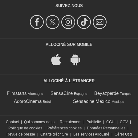
SUIVEZ-NOUS
ALLOCINÉ SUR MOBILE
ALLOCINÉ À L'ÉTRANGER
Filmstarts
SensaCine
Beyazperde
Allemagne
Espagne
Turquie
AdoroCinema
Sensacine México
Brésil
Mexique
Contact
|
Qui sommes-nous
|
Recrutement
|
Publicité
|
CGU
|
CGV
|
Politique de cookies
|
Préférences cookies
|
Données Personnelles
|
Revue de presse
|
Charte d'écriture
|
Les services AlloCiné
|
Gérer Utiq