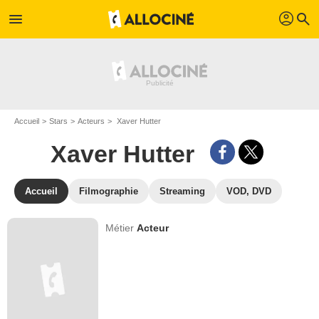
profil
menu
search
Accueil
Stars
Acteurs
Xaver Hutter
Xaver Hutter
Accueil
Filmographie
Streaming
VOD, DVD
Métier
Acteur