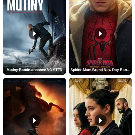
Mutiny Bande-annonce VO STFR
Spider-Man: Brand New Day Bande-annonce VO STFR