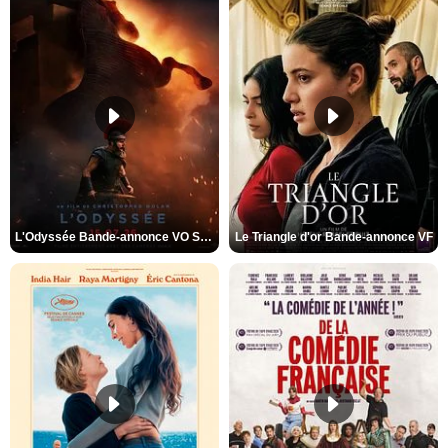
L'Odyssée Bande-annonce VO STFR
Le Triangle d'or Bande-annonce VF