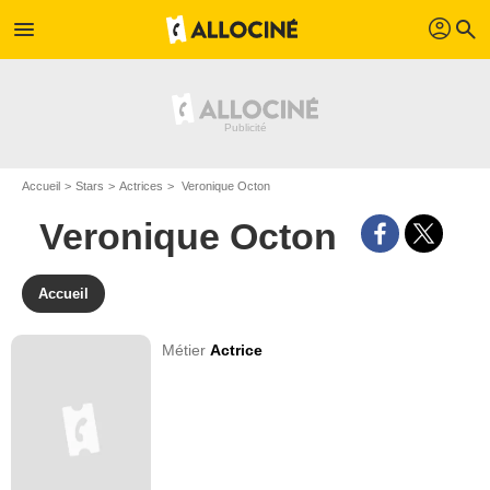
profil
menu
search
Accueil
Stars
Actrices
Veronique Octon
Veronique Octon
Accueil
Métier
Actrice