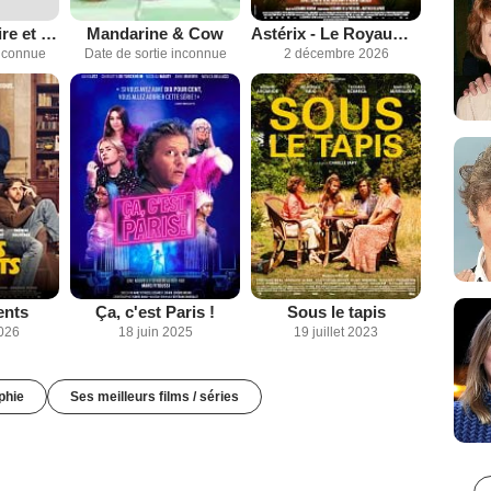
Molière pour rire et pour pleurer
Mandarine & Cow
Astérix - Le Royaume de Nubie
inconnue
Date de sortie inconnue
2 décembre 2026
ents
Ça, c'est Paris !
Sous le tapis
2026
18 juin 2025
19 juillet 2023
phie
Ses meilleurs films / séries