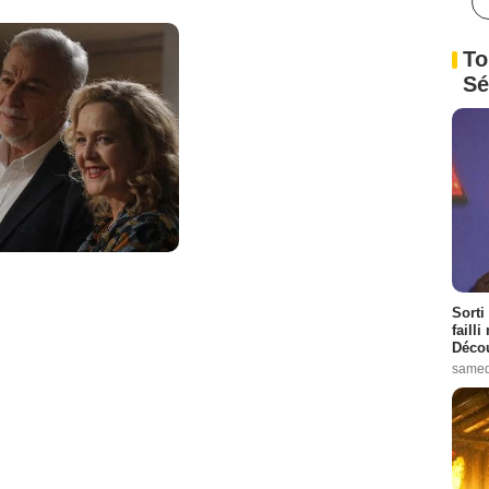
To
Sé
Sorti
failli
Décou
samed