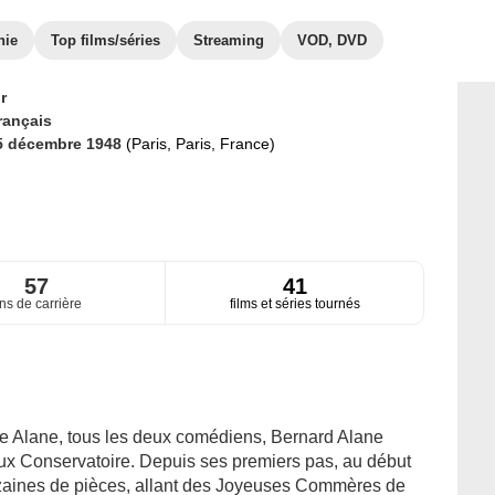
hie
Top films/séries
Streaming
VOD, DVD
r
rançais
5 décembre 1948
(Paris, Paris, France)
57
41
ns de carrière
films et séries tournés
rie Alane, tous les deux comédiens, Bernard Alane
gieux Conservatoire. Depuis ses premiers pas, au début
izaines de pièces, allant des Joyeuses Commères de