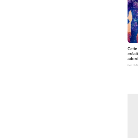
Cette
créat
adoré
samed