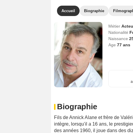
Accueil
Biographie
Filmograp
Métier
Acteu
Nationalité
F
Naissance
2
Age
77
ans
a
Biographie
Fils de Annick Alane et frère de Valé
intègre, lorsqu'il a 16 ans, le presti
des années 1960, il joue dans des d