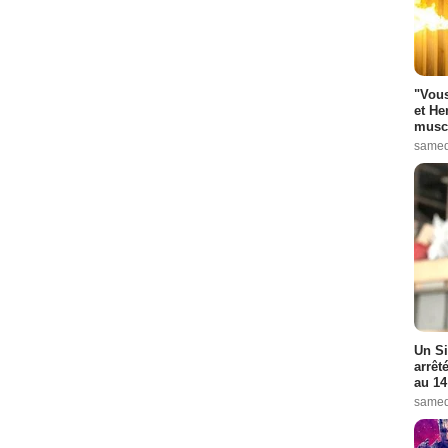
"Vous
et He
muscl
samed
Un Si
arrêt
au 14
samed