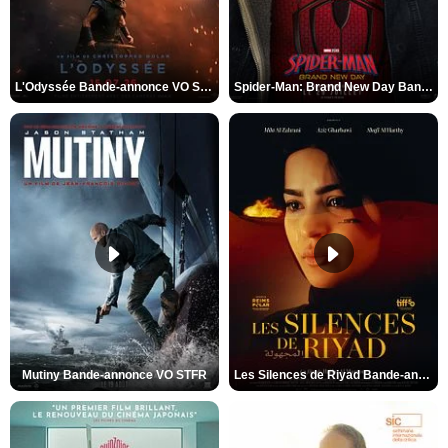
L'Odyssée Bande-annonce VO STFR
Spider-Man: Brand New Day Bande-annonce VO STFR
Mutiny Bande-annonce VO STFR
Les Silences de Riyad Bande-annonce VO STFR