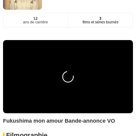
12
3
ans de carrière
films et séries tournés
Fukushima mon amour Bande-annonce VO
Filmographie