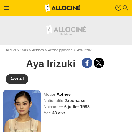
profil
menu
search
Accueil
Stars
Actrices
Actrice japonaise
Aya Irizuki
Aya Irizuki
Accueil
Métier
Actrice
Nationalité
Japonaise
Naissance
6 juillet 1983
Age
43
ans