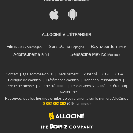
ALLOCINÉ À L'ÉTRANGER
Filmstarts
SensaCine
Beyazperde
Allemagne
Espagne
Turquie
AdoroCinema
Sensacine México
Brésil
Mexique
Contact
|
Qui sommes-nous
|
Recrutement
|
Publicité
|
CGU
|
CGV
|
Politique de cookies
|
Préférences cookies
|
Données Personnelles
|
Revue de presse
|
Charte d'écriture
|
Les services AlloCiné
|
Gérer Utiq
|
©AlloCiné
Retrouvez tous les horaires et infos de votre cinéma sur le numéro AlloCiné :
0 892 892 892
(0,90€/minute)