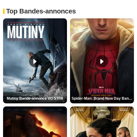
Top Bandes-annonces
Mutiny Bande-annonce VO STFR
Spider-Man: Brand New Day Bande-annonce VO STFR