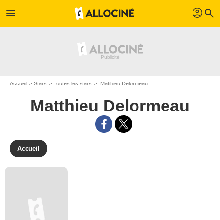
profil
menu
search
Accueil
Stars
Toutes les stars
Matthieu Delormeau
Matthieu Delormeau
Accueil