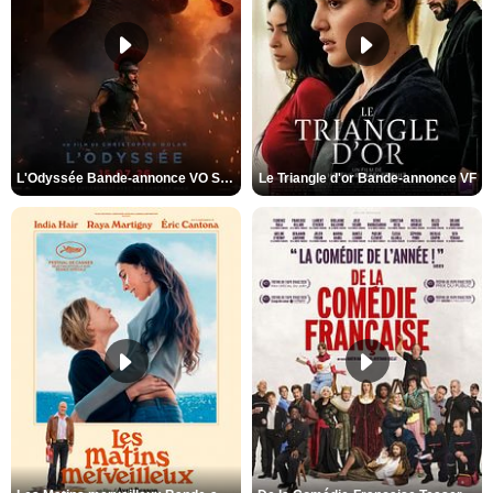
L'Odyssée Bande-annonce VO STFR
Le Triangle d'or Bande-annonce VF