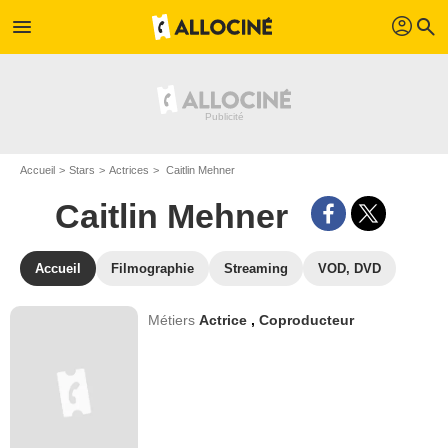
profil
menu
search
Accueil
Stars
Actrices
Caitlin Mehner
Caitlin Mehner
Accueil
Filmographie
Streaming
VOD, DVD
Métiers
Actrice
,
Coproducteur