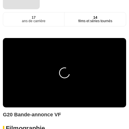
17
14
ans de carrière
films et séries tournés
G20 Bande-annonce VF
Filmographie