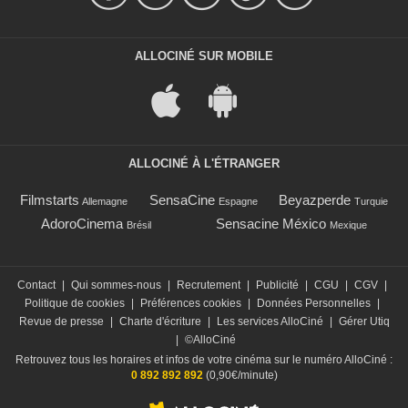
ALLOCINÉ SUR MOBILE
ALLOCINÉ À L'ÉTRANGER
Filmstarts
SensaCine
Beyazperde
Allemagne
Espagne
Turquie
AdoroCinema
Sensacine México
Brésil
Mexique
Contact
|
Qui sommes-nous
|
Recrutement
|
Publicité
|
CGU
|
CGV
|
Politique de cookies
|
Préférences cookies
|
Données Personnelles
|
Revue de presse
|
Charte d'écriture
|
Les services AlloCiné
|
Gérer Utiq
|
©AlloCiné
Retrouvez tous les horaires et infos de votre cinéma sur le numéro AlloCiné :
0 892 892 892
(0,90€/minute)