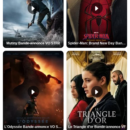
Mutiny Bande-annonce VO STFR
Spider-Man: Brand New Day Bande-annonce VO STFR
L'Odyssée Bande-annonce VO STFR
Le Triangle d'or Bande-annonce VF