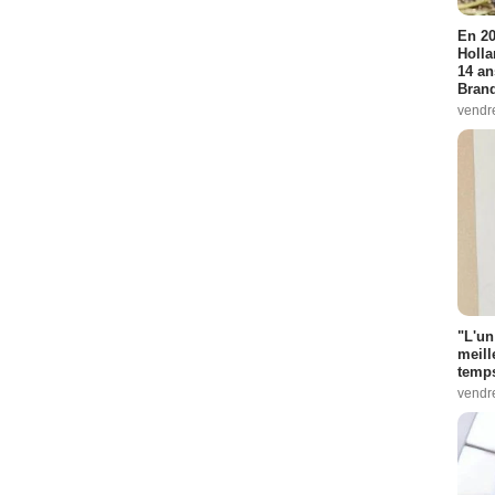
En 20
Holla
14 an
Bran
vendr
"L'un
meill
temps
vendr