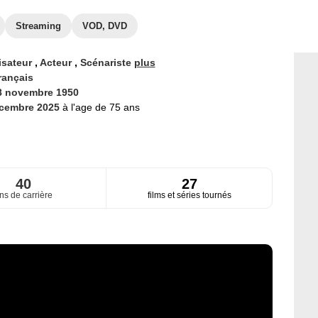
Streaming
VOD, DVD
isateur
,
Acteur
,
Scénariste
plus
rançais
8 novembre 1950
écembre 2025
à l'age de 75 ans
40
27
ns de carrière
films et séries tournés