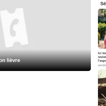
Sé
Ici t
revie
on lièvre
l'esp
vendr