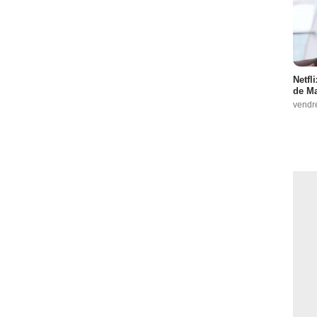
Netfl
de Ma
vendr