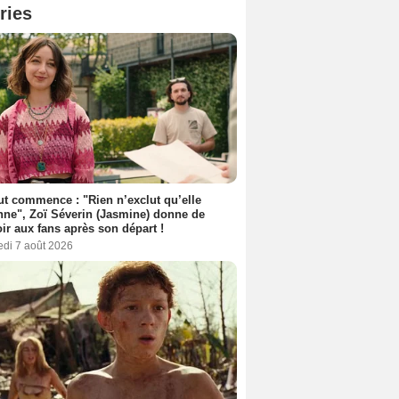
ries
out commence : "Rien n’exclut qu’elle
nne", Zoï Séverin (Jasmine) donne de
oir aux fans après son départ !
edi 7 août 2026