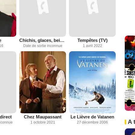
e
Chichis, glaces, beignets
Tempêtes (TV)
16
Date de sortie inconnue
1 avril 2022
direct
Chez Maupassant
Le Lièvre de Vatanen
A 
inconnue
1 octobre 2021
27 décembre 2006