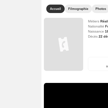
Accueil
Filmographie
Photos
Métiers
Réal
Nationalité
F
Naissance
1
Décès
22 d
a