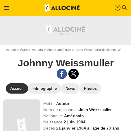
profil
menu
search
Accueil
Stars
Acteurs
Acteur américain
John Weissmuller dit Johnny Weissmuller
Johnny Weissmuller
Accueil
Filmographie
News
Photos
Métier
Acteur
Nom de naissance
John Weissmuller
Nationalité
Américain
Naissance
2 juin 1904
Décès
21 janvier 1984
à l'age de 79 ans