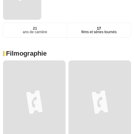
21
17
ans de carrière
films et séries tournés
Filmographie