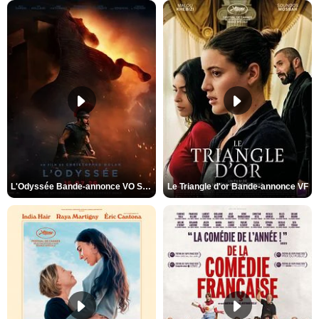
L'Odyssée Bande-annonce VO STFR
Le Triangle d'or Bande-annonce VF