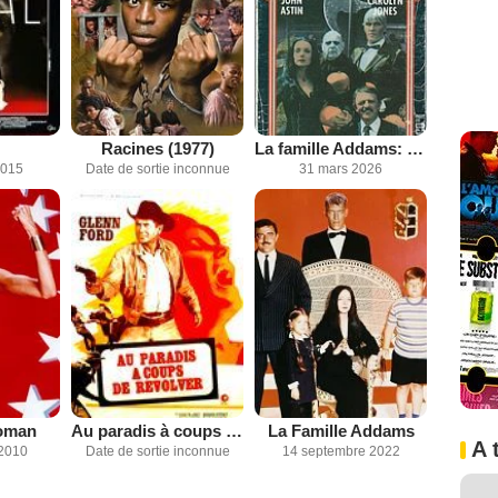
Racines (1977)
La famille Addams: C'est la fête
2015
Date de sortie inconnue
31 mars 2026
oman
Au paradis à coups de revolver
La Famille Addams
A 
2010
Date de sortie inconnue
14 septembre 2022