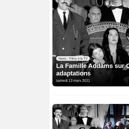
News - Films à la TV
La Famille Addams sur C
adaptations
samedi 13 mars 2021