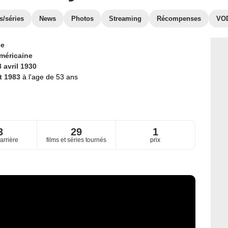
s/séries
News
Photos
Streaming
Récompenses
VO
ce
méricaine
 avril 1930
t 1983
à l'age de 53 ans
3
29
1
arrière
films et séries tournés
prix