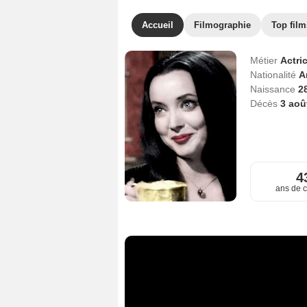
Accueil
Filmographie
Top film
Métier
Actri
Nationalité
A
Naissance
28
Décès
3 aoû
4
ans de c