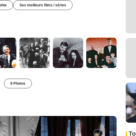
phie
Ses meilleurs films / séries
8 Photos
To