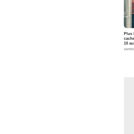
Plus 
cache
10 au
samed