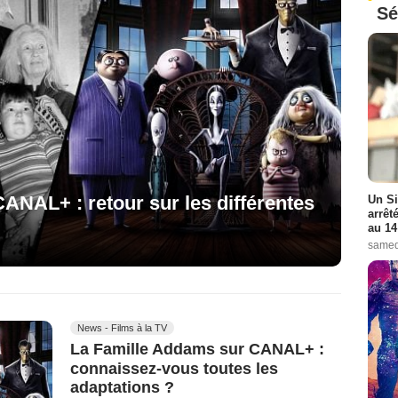
Sé
ANAL+ : retour sur les différentes
Un Si
arrêt
au 14
samed
News - Films à la TV
La Famille Addams sur CANAL+ :
connaissez-vous toutes les
adaptations ?