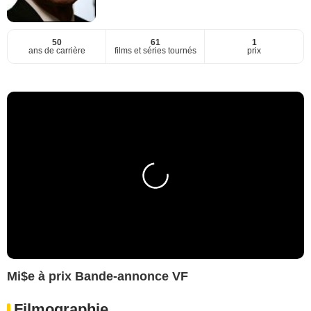
50
61
1
ans de carrière
films et séries tournés
prix
Mi$e à prix Bande-annonce VF
Filmographie