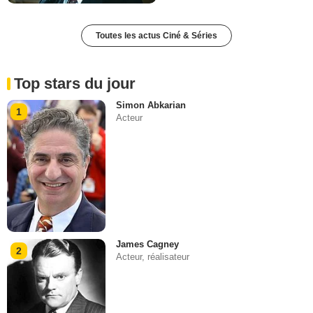
Toutes les actus Ciné & Séries
Top stars du jour
Simon Abkarian
1
Acteur
James Cagney
2
Acteur, réalisateur