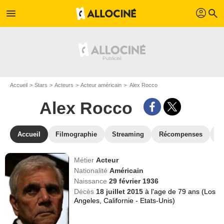
profil
menu
search
Accueil
Stars
Acteurs
Acteur américain
Alex Rocco
Alex Rocco
Accueil
Filmographie
Streaming
Récompenses
V
Métier
Acteur
Nationalité
Américain
Naissance
29 février 1936
Décès
18 juillet 2015
à l'age de 79 ans (Los
Angeles, Californie - Etats-Unis)