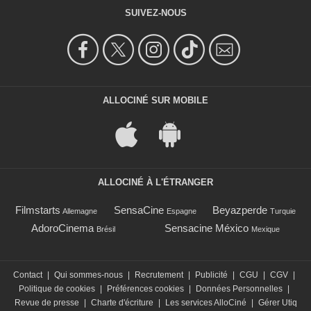
SUIVEZ-NOUS
ALLOCINÉ SUR MOBILE
ALLOCINÉ À L'ÉTRANGER
Filmstarts
SensaCine
Beyazperde
Allemagne
Espagne
Turquie
AdoroCinema
Sensacine México
Brésil
Mexique
Contact
|
Qui sommes-nous
|
Recrutement
|
Publicité
|
CGU
|
CGV
|
Politique de cookies
|
Préférences cookies
|
Données Personnelles
|
Revue de presse
|
Charte d'écriture
|
Les services AlloCiné
|
Gérer Utiq