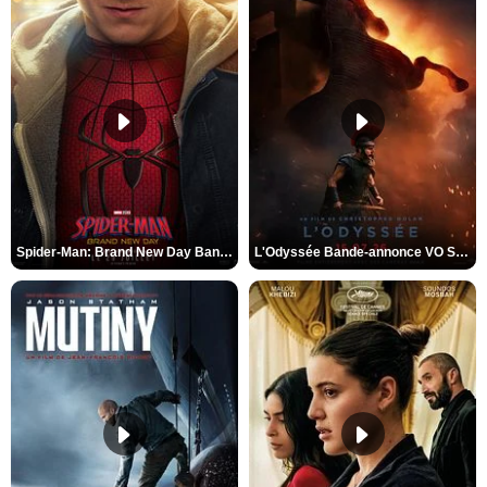
Spider-Man: Brand New Day Bande-annonce VO STFR
L'Odyssée Bande-annonce VO STFR