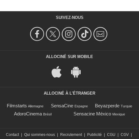
SUIVEZ-NOUS
ALLOCINÉ SUR MOBILE
ALLOCINÉ À L'ÉTRANGER
Filmstarts
SensaCine
Beyazperde
Allemagne
Espagne
Turquie
AdoroCinema
Sensacine México
Brésil
Mexique
Contact
|
Qui sommes-nous
|
Recrutement
|
Publicité
|
CGU
|
CGV
|