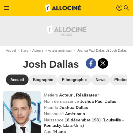
profil
menu
search
Accueil
Stars
Acteurs
Acteur américain
Joshua Paul Dallas dit Josh Dallas
Josh Dallas
Accueil
Biographie
Filmographie
News
Photos
Métiers
Acteur
,
Réalisateur
Nom de naissance
Joshua Paul Dallas
Pseudo
Joshua Dallas
Nationalité
Américain
Naissance
18 décembre 1981
(Louisville -
Kentucky, Etats-Unis)
Age
44
ans