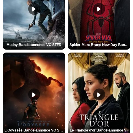
Mutiny Bande-annonce VO STFR
Spider-Man: Brand New Day Bande-annonce VO STFR
L'Odyssée Bande-annonce VO STFR
Le Triangle d'or Bande-annonce VF