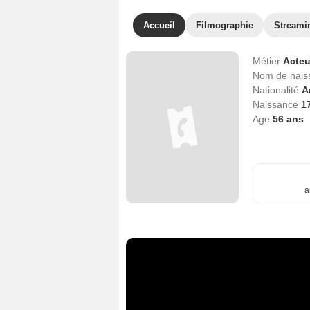
Accueil
Filmographie
Streami
Métier
Acteu
Nom de nai
Nationalité
A
Naissance
1
Age
56
ans
a