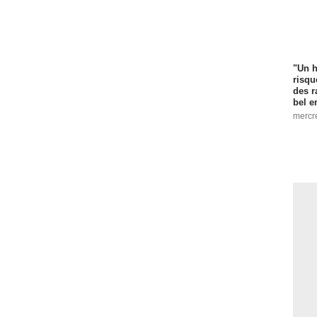
"Un h
risqu
des r
bel 
mercr