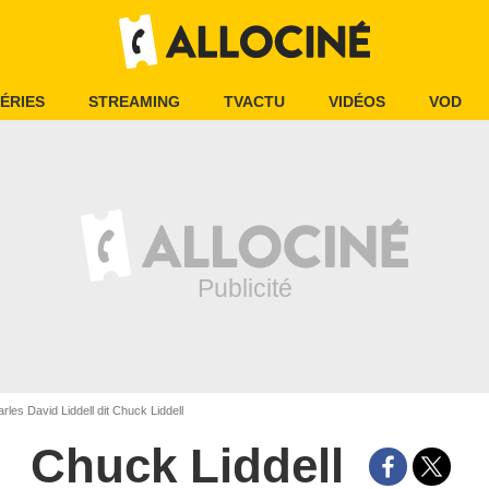
ÉRIES
STREAMING
TVACTU
VIDÉOS
VOD
rles David Liddell dit Chuck Liddell
Chuck Liddell