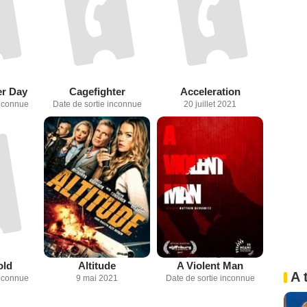
er Day
Cagefighter
Acceleration
inconnue
Date de sortie inconnue
20 juillet 2021
old
Altitude
A Violent Man
A 
inconnue
9 mai 2021
Date de sortie inconnue