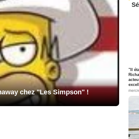
Sé
"Il é
Richa
acteu
excel
haway chez "Les Simpson" !
mercr