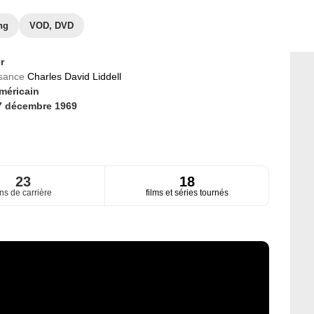
ng
VOD, DVD
r
ssance
Charles David Liddell
méricain
7 décembre 1969
23
18
ns de carrière
films et séries tournés