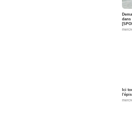
Demai
dans 
[SPO
mercr
Ici t
l'épi
mercr