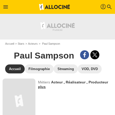
profil
menu
search
Accueil
Stars
Acteurs
Paul Sampson
Paul Sampson
Accueil
Filmographie
Streaming
VOD, DVD
Métiers
Acteur
,
Réalisateur
,
Producteur
plus