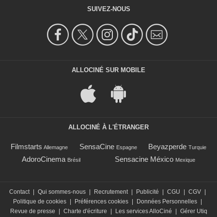
SUIVEZ-NOUS
ALLOCINÉ SUR MOBILE
ALLOCINÉ À L'ÉTRANGER
Filmstarts
SensaCine
Beyazperde
Allemagne
Espagne
Turquie
AdoroCinema
Sensacine México
Brésil
Mexique
Contact
|
Qui sommes-nous
|
Recrutement
|
Publicité
|
CGU
|
CGV
|
Politique de cookies
|
Préférences cookies
|
Données Personnelles
|
Revue de presse
|
Charte d'écriture
|
Les services AlloCiné
|
Gérer Utiq