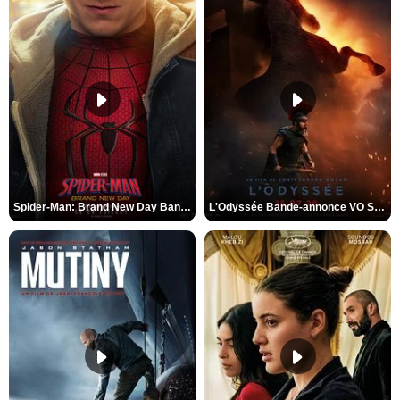
Spider-Man: Brand New Day Bande-annonce VO STFR
L'Odyssée Bande-annonce VO STFR