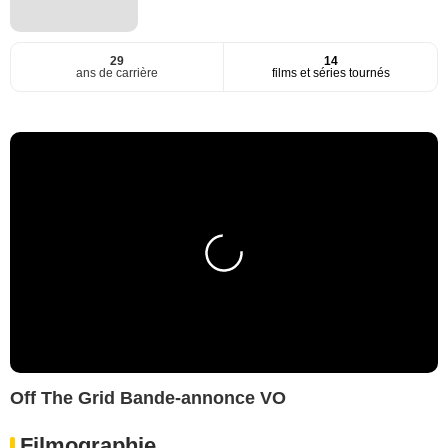
29
14
ans de carrière
films et séries tournés
Off The Grid Bande-annonce VO
Filmographie