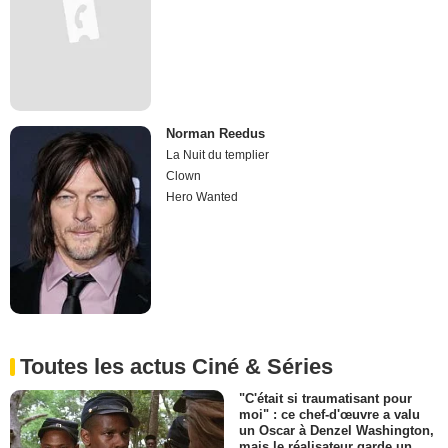
Norman Reedus
La Nuit du templier
Clown
Hero Wanted
Toutes les actus Ciné & Séries
"C'était si traumatisant pour
moi" : ce chef-d'œuvre a valu
un Oscar à Denzel Washington,
mais le réalisateur garde un